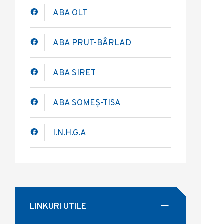
ABA OLT
ABA PRUT-BÂRLAD
ABA SIRET
ABA SOMEȘ-TISA
I.N.H.G.A
LINKURI UTILE