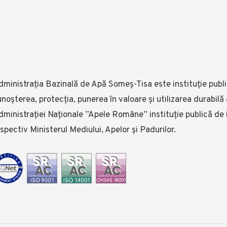
ministrația Bazinală de Apă Someş-Tisa este instituţie publi
noşterea, protecţia, punerea în valoare şi utilizarea durabilă
ministraţiei Naționale ”Apele Române” instituție publică de in
spectiv Ministerul Mediului, Apelor și Padurilor.