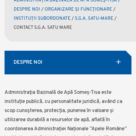
ADMINISTRAȚIA BAZINALĂ DE APĂ SOMEȘ-TISA
/
DESPRE NOI
/
ORGANIZARE ȘI FUNCȚIONARE
/
INSTITUȚII SUBORDONATE
/
S.G.A. SATU-MARE
/
CONTACT S.G.A. SATU MARE
DESPRE NOI
Administrația Bazinală de Apă Someş-Tisa este
instituţie publică, cu personalitate juridică, având ca
scop cunoşterea, protecţia, punerea în valoare şi
utilizarea durabilă a resurselor de apă, aflată în
coordonarea Administraţiei Naționale ”Apele Române”